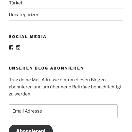
Türkei
Uncategorized
SOCIAL MEDIA
Profil
Profil
von
von
MemoriesAreSouvenirs
memoriesrsouvenirs
auf
auf
Facebook
Instagram
UNSEREN BLOG ABONNIEREN
anzeigen
anzeigen
Trag deine Mail Adresse ein, um diesen Blog zu
abonnieren und um über neue Beiträge benachrichtigt
zu werden.
Email
Adresse
Abonnieren!