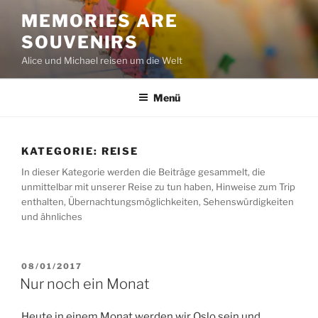
Zum
MEMORIES ARE
Inhalt
SOUVENIRS
springen
Alice und Michael reisen um die Welt
Menü
KATEGORIE:
REISE
In dieser Kategorie werden die Beiträge gesammelt, die
unmittelbar mit unserer Reise zu tun haben, Hinweise zum Trip
enthalten, Übernachtungsmöglichkeiten, Sehenswürdigkeiten
und ähnliches
VERÖFFENTLICHT
08/01/2017
AM
Nur noch ein Monat
Heute in einem Monat werden wir Oslo sein und